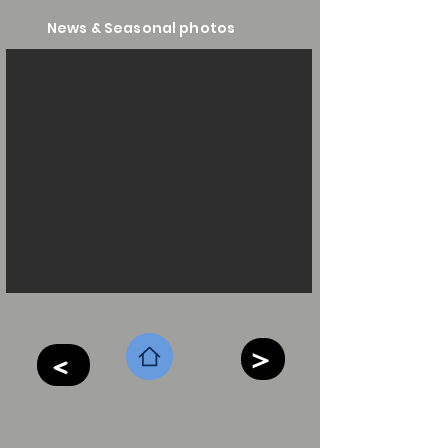
​News & Seasonal photos
＞
＜